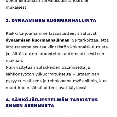
dokumentoidaan turvallisuusstandardien
mukaisesti.
3. DYNAAMINEN KUORMANHALLINTA
Kaikki tarjoamamme latauslaitteet sisältävät
dynaamisen kuormanhallinnan
. Se tarkoittaa, että
latausasema seuraa kiinteistön kokonaiskulutusta
ja säätää auton lataustehoa automaattisesti sen
mukaan.
Näin vältytään sulakkeiden palamiselta ja
sähkönsyötön ylikuormitukselta – lataaminen
pysyy turvallisena ja tehokkaana myös silloin, kun
muut kodin sähkölaitteet ovat käytössä.
4. SÄHKÖJÄRJESTELMÄN TARKISTUS
ENNEN ASENNUSTA