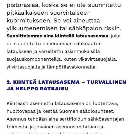
pistorasiaa, koska se ei ole suunniteltu
pitkäaikaiseen suurvirtaiseen
kuormitukseen. Se voi aiheuttaa
ylikuumenemisen tai sähköpalon riskin.
Suosittelemme aina kiinteää latausasemaa
, joka
on suunniteltu nimenomaan sähköauton
lataukseen ja varustettu asianmukaisilla
suojauskomponenteilla, kuten vikavirtasuojalla,
ylivirtasuojalla ja lämpötilavalvonnalla.
2. KIINTEÄ LATAUSASEMA – TURVALLINEN
JA HELPPO RATKAISU
Kiinteästi asennettu latausasema on luotettava,
huoltovapaa ja kestää Suomen sääolosuhteet.
Asennus tehdään aina sertifioidun sähköasentajan
toimesta, ja jokainen asennus mitataan ja