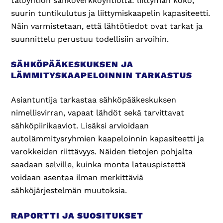
taloyhtiön sähköverkkoyhtiöltä: liittymän koko,
suurin tuntikulutus ja liittymiskaapelin kapasiteetti.
Näin varmistetaan, että lähtötiedot ovat tarkat ja
suunnittelu perustuu todellisiin arvoihin.
SÄHKÖPÄÄKESKUKSEN JA
LÄMMITYSKAAPELOINNIN TARKASTUS
Asiantuntija tarkastaa sähköpääkeskuksen
nimellisvirran, vapaat lähdöt sekä tarvittavat
sähköpiirikaaviot. Lisäksi arvioidaan
autolämmitysryhmien kaapeloinnin kapasiteetti ja
varokkeiden riittävyys. Näiden tietojen pohjalta
saadaan selville, kuinka monta latauspistettä
voidaan asentaa ilman merkittäviä
sähköjärjestelmän muutoksia.
RAPORTTI JA SUOSITUKSET