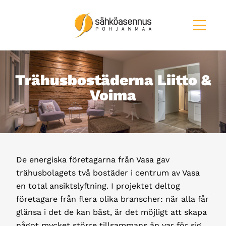
Trähusbostäderna Liitto &
Voima
De energiska företagarna från Vasa gav
trähusbolagets två bostäder i centrum av Vasa
en total ansiktslyftning. I projektet deltog
företagare från flera olika branscher: när alla får
glänsa i det de kan bäst, är det möjligt att skapa
något mycket större tillsammans än var för sig.