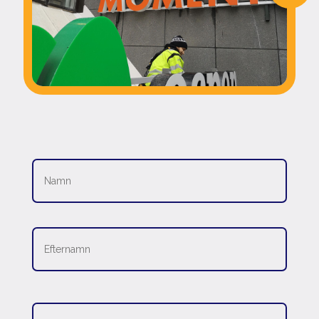
Namn
*
E-
post
*