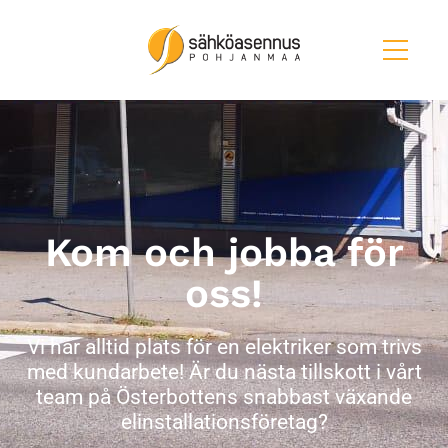
Kom och jobba för
oss!
Vi har alltid plats för en elektriker som trivs
med kundarbete! Är du nästa tillskott i vårt
team på Österbottens snabbast växande
elinstallationsföretag?